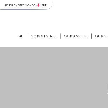
RENDRE NOTRE MONDE
SÛR
GORON S.A.S.
OUR ASSETS
OUR S