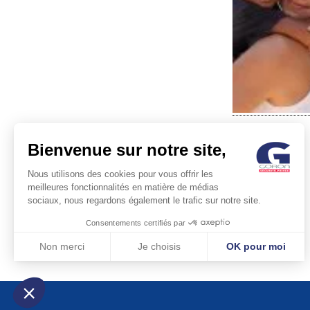
Bienvenue sur notre site,
Nous utilisons des cookies pour vous offrir les
meilleures fonctionnalités en matière de médias
sociaux, nous regardons également le trafic sur notre site.
POST
Consentements certifiés par
NAVIG
Non merci
Je choisis
OK pour moi
Axeptio consent
Plateforme de Gestion du Consentement : Personnalisez vos Optio
Notre plateforme vous permet d'adapter et de gérer vos paramètres 