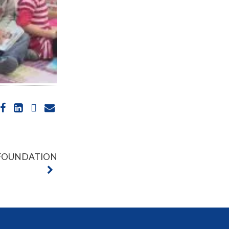
FOUNDATION
ions. Personnalisez vos préférences pour contrôler la manière dont vos