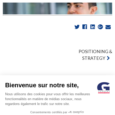
POST
POSITIONING &
STRATEGY
NAVIGATION
Bienvenue sur notre site,
Nous utilisons des cookies pour vous offrir les meilleures
© GORON S.A. /1, rue d’Anjou – 92600 ASNIERES –
fonctionnalités en matière de médias sociaux, nous
regardons également le trafic sur notre site.
FRANCE / Tel: +33 (0)1 41 11 86 00 /
contact@goron.fr
/
Legal
Consentements certifiés par
Notices