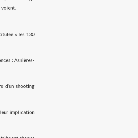
 voient.
itulée « les 130
nces : Asnières-
ors d’un shooting
leur implication
ntribuent chaque