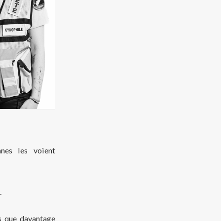
nes les voient
.
s que davantage