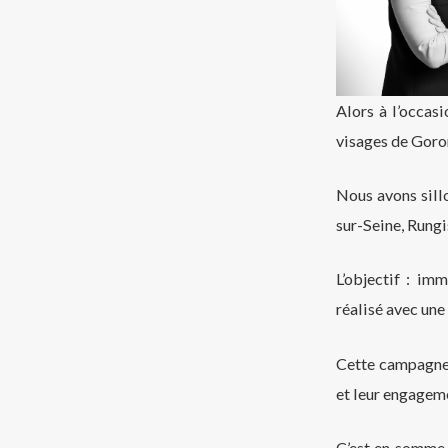
Alors à l’occas
visages de Goron
Nous avons sillo
sur-Seine, Rungi
L’objectif : imm
réalisé avec une
Cette campagne e
et leur engagem
C’est en somme,