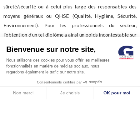
sûreté/sécurité ou à celui plus large des responsables des
moyens généraux ou QHSE (Qualité, Hygiène, Sécurité,
Environnement). Pour les professionnels du secteur,
l’obtention d’un tel diplôme a ainsi un poids incontestable sur
leur curriculum vitae et peut orienter un recrutement ou une
Bienvenue sur notre site,
promotion. Ceux-ci ont ainsi l’opportunité de profiter de
Nous utilisons des cookies pour vous offrir les meilleures
débouchés dans tous les secteurs d’activité. Ils ont en main
fonctionnalités en matière de médias sociaux, nous
toutes les compétences
pour faire de la fonction Sûreté un
regardons également le trafic sur notre site.
véritable centre de profit au bénéfice de l’entreprise.
Consentements certifiés par
Non merci
Je choisis
OK pour moi
A ce jour, la promotion numéro 2 est en cours et se terminera
Axeptio consent
Plateforme de Gestion du Consentement : Personnalisez vos Options
fin juin 2019. La troisième promotion est déjà complète et
Notre plateforme vous permet d'adapter et de gérer vos paramètres de 
débutera le 14 février 2019.