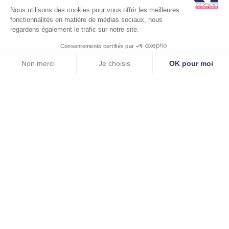
Nous utilisons des cookies pour vous offrir les meilleures
fonctionnalités en matière de médias sociaux, nous
regardons également le trafic sur notre site.
Consentements certifiés par
Non merci
Je choisis
OK pour moi
Axeptio consent
Plateforme de Gestion du Consentement : Personnalisez vos Options
NAVIGATION
Mécénat : GORON
Bienvenue aux 6 jeunes en
Notre plateforme vous permet d'adapter et de gérer vos paramètres de 
soutient les projets
contrat
DE
artistiques indépendants
d’apprentissage Agent de
Prévention et de Sûreté !
L’ARTICLE
© GORON S.A. / 1, rue d’Anjou – 92600 ASNIERES / Tel: +33
(0)1 41 11 86 00 / contact@goron.fr /
Mentions Légales
/