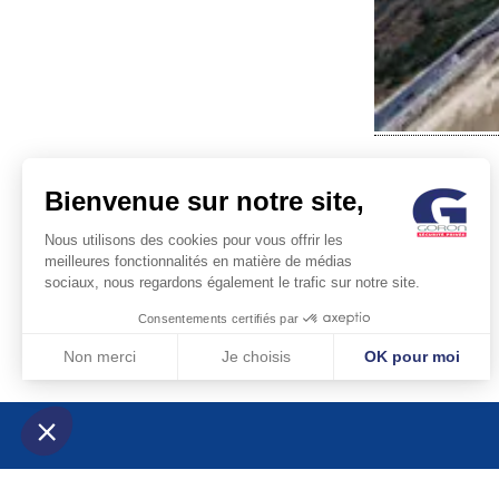
Bienvenue sur notre site,
Nous utilisons des cookies pour vous offrir les
meilleures fonctionnalités en matière de médias
sociaux, nous regardons également le trafic sur notre site.
POST
Consentements certifiés par
NAVIG
Non merci
Je choisis
OK pour moi
Axeptio consent
Plateforme de Gestion du Consentement : Personnalisez vos Optio
Notre plateforme vous permet d'adapter et de gérer vos paramètres 
© GORON S.A. /1, rue d’A