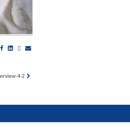
erview-4-2
ions. Personnalisez vos préférences pour contrôler la manière dont vos
t@goron.fr
/
Legal Notices