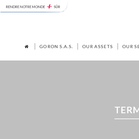
RENDRE NOTRE MONDE
SÛR
GORON S.A.S.
OUR ASSETS
OUR S
TERM