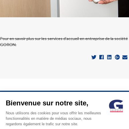
Pour en savoir plus sur les services d’accueil en entreprise de la société
GORON.
Bienvenue sur notre site,
© GORON S.A. / 1, rue d’Anjou – 92600 ASNIERES / Tel: +33
Nous utilisons des cookies pour vous offrir les meilleures
fonctionnalités en matière de médias sociaux, nous
(0)1 41 11 86 00 / contact@goron.fr /
Mentions Légales
/
regardons également le trafic sur notre site.