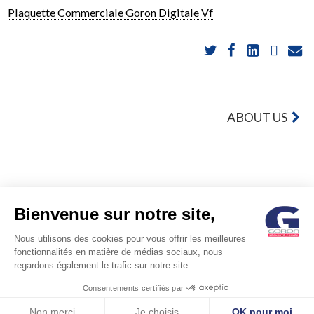
Plaquette Commerciale Goron Digitale Vf
POST
ABOUT US
NAVIGATION
Bienvenue sur notre site,
© GORON S.A. /1, rue d’Anjou – 92600 ASNIERES –
Nous utilisons des cookies pour vous offrir les meilleures
fonctionnalités en matière de médias sociaux, nous
FRANCE / Tel: +33 (0)1 41 11 86 00 /
contact@goron.fr
/
Legal
regardons également le trafic sur notre site.
Notices
Consentements certifiés par
Non merci
Je choisis
OK pour moi