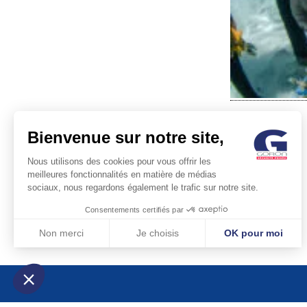
Bienvenue sur notre site,
Nous utilisons des cookies pour vous offrir les
meilleures fonctionnalités en matière de médias
sociaux, nous regardons également le trafic sur notre site.
POST
Consentements certifiés par
NAVIG
Non merci
Je choisis
OK pour moi
Axeptio consent
Plateforme de Gestion du Consentement : Personnalisez vos Optio
Notre plateforme vous permet d'adapter et de gérer vos paramètres 