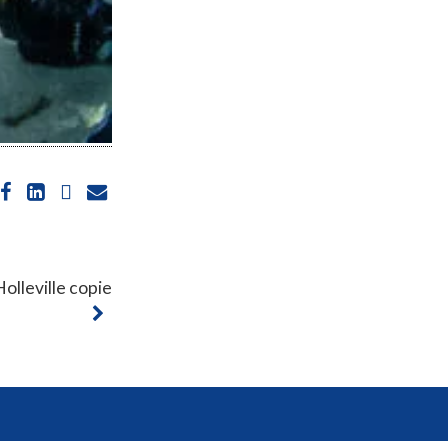
lleville copie
ions. Personnalisez vos préférences pour contrôler la manière dont vos