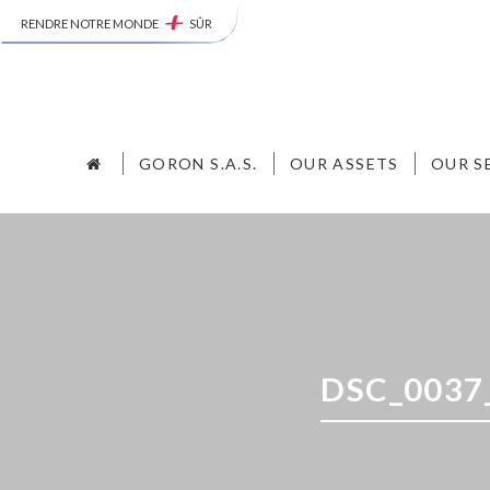
RENDRE NOTRE MONDE
SÛR
GORON S.A.S.
OUR ASSETS
OUR S
DSC_0037