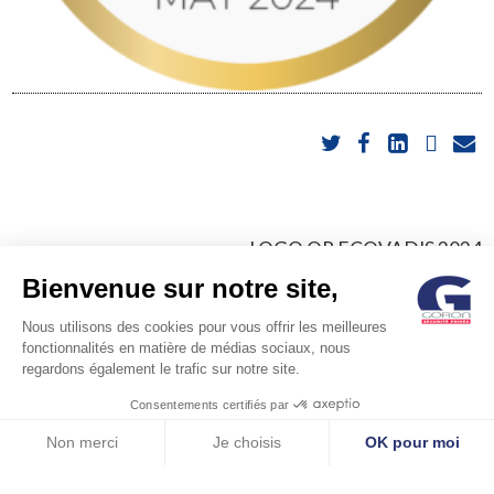
POST
LOGO OR ECOVADIS 2024
Bienvenue sur notre site,
NAVIGATION
Nous utilisons des cookies pour vous offrir les meilleures
fonctionnalités en matière de médias sociaux, nous
regardons également le trafic sur notre site.
Consentements certifiés par
© GORON S.A. /1, rue d’Anjou – 92600 ASNIERES –
Non merci
Je choisis
OK pour moi
Axeptio consent
Plateforme de Gestion du Consentement : Personnalisez vos Options
FRANCE / Tel: +33 (0)1 41 11 86 00 /
contact@goron.fr
/
Legal