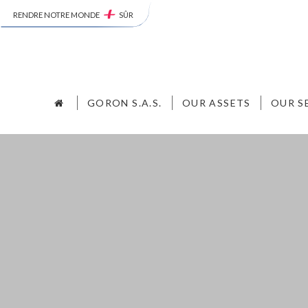
RENDRE NOTRE MONDE
SÛR
GORON S.A.S.
OUR ASSETS
OUR S