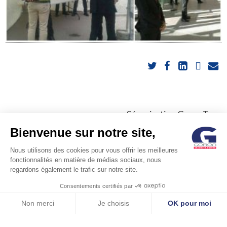
POST
Sécurisation GoronTour
Auto 2020
Bienvenue sur notre site,
NAVIGATION
Nous utilisons des cookies pour vous offrir les meilleures
fonctionnalités en matière de médias sociaux, nous
regardons également le trafic sur notre site.
Consentements certifiés par
© GORON S.A. /1, rue d’Anjou – 92600 ASNIERES –
Non merci
Je choisis
OK pour moi
Axeptio consent
Plateforme de Gestion du Consentement : Personnalisez vos Options
FRANCE / Tel: +33 (0)1 41 11 86 00 /
contact@goron.fr
/
Legal