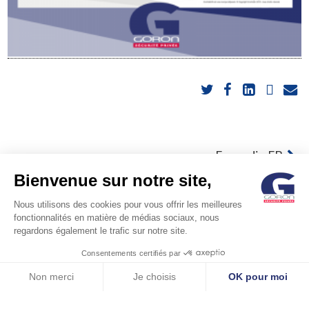
POST
Ecovadis-FB
Bienvenue sur notre site,
NAVIGATION
Nous utilisons des cookies pour vous offrir les meilleures
fonctionnalités en matière de médias sociaux, nous
regardons également le trafic sur notre site.
Consentements certifiés par
© GORON S.A. /1, rue d’Anjou – 92600 ASNIERES –
Non merci
Je choisis
OK pour moi
Axeptio consent
Plateforme de Gestion du Consentement : Personnalisez vos Options
FRANCE / Tel: +33 (0)1 41 11 86 00 /
contact@goron.fr
/
Legal