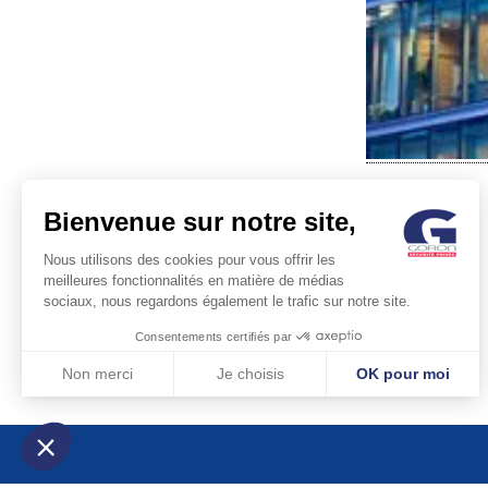
Bienvenue sur notre site,
Nous utilisons des cookies pour vous offrir les
meilleures fonctionnalités en matière de médias
sociaux, nous regardons également le trafic sur notre site.
POST
Consentements certifiés par
NAVIG
Non merci
Je choisis
OK pour moi
Axeptio consent
Plateforme de Gestion du Consentement : Personnalisez vos Optio
Notre plateforme vous permet d'adapter et de gérer vos paramètres 