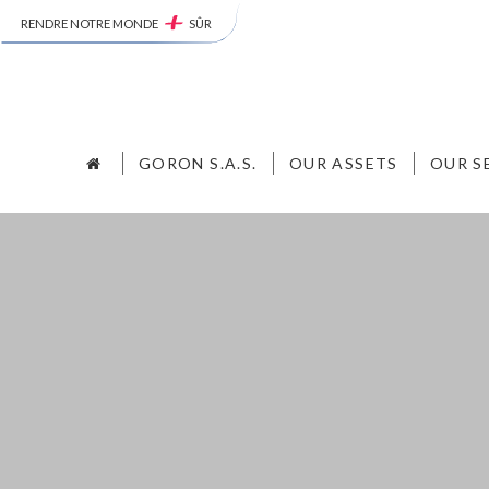
RENDRE NOTRE MONDE
SÛR
GORON S.A.S.
OUR ASSETS
OUR S