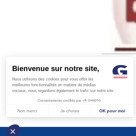
Bienvenue sur notre site,
Nous utilisons des cookies pour vous offrir les
meilleures fonctionnalités en matière de médias
sociaux, nous regardons également le trafic sur notre site.
POST
Consentements certifiés par
NAVIG
Non merci
Je choisis
OK pour moi
Axeptio consent
Plateforme de Gestion du Consentement : Personnalisez vos Optio
Notre plateforme vous permet d'adapter et de gérer vos paramètres 