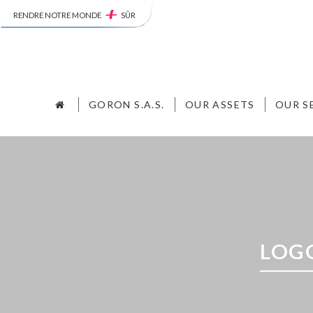
RENDRE NOTRE MONDE
SÛR
GORON S.A.S.
OUR ASSETS
OUR S
LOG